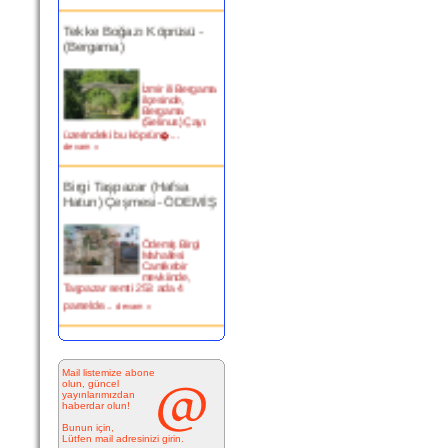
Tekke Boğazı Köprüsü -
(Bergama)
İzmir ili Bergama
ilçesinde,
Bergama
(Selinus) Çayı
üzerindeki bu köprün�...
devam »
Birgi Taşpazar (Hafsa
Hatun) Çeşmesi- ÖDEMİŞ
Ödemiş Birgi
Mahallesi
Camikebir
mevkiinde,
Taşpazar semti 253 ada 4
parselde...
devam »
Kitabesiz Çeşmeler 4-
ÇEŞME
Mail listemize abone
olun, güncel
Resimde
yayınlarımızdan
görülen çeşme
haberdar olun!
İnkilap Caddesi
üzerinde yer
Bunun için,
alan çarşı
Lütfen mail adresinizi girin.