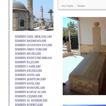
|
Ana Sayfa
İletişim
İZMİRİN ÖZEL MEKANLARI
İZMİRİN MEDRESELERİ
İZMİRİN LEVANTEN EVLERİ
İZMİRİN ÖREN YERLERİ
İZMİRİN MÜZELERİ
İZMİRİN ENDÜSTRİ MİRASI
İZMİRİN İLÇELERİ
İZMİRİN CAMİLERİ
İZMİRİN KİLİSELERİ
İZMİRİN ANITLARI
İZMİRİN ŞEHİTLİKLERİ
İZMİRİN HANLARI
İZMİRİN HAMAMLARI
İZMİRİN KAPLICALARI
İZMİRİN ÇEŞMELERİ
İZMİRİN SU KEMERLERİ
İZMİRİN KÖPRÜLERİ