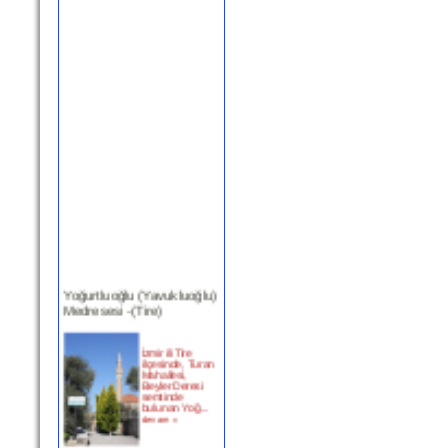
Yoğurtluoğlu (Yavukluoğlu)
Medresesi -(Tire)
İzmir ili Tire
ilçesinde, Turan
Mahallesi,
Beyler Deresi
semtinde
bulunan Yoğ...
devam »