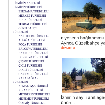
İZMİRİN KALELERİ
İZMİRİN TÜRBELERİ
BERGAMA TÜRBELERİ
MERKEZ TÜRBELERİ
BUCA TÜRBELERİ
TORBALI TÜRBELERİ
GÜZELBAHÇE
TÜRBELERİ
NARLIDERE TÜRBELERİ
niyetlerin bağlanması
ALİAĞA TÜRBELERİ
Ayrıca Güzelbahçe yazı
FOÇA TÜRBELERİ
devam »
BALÇOVA TÜRBELERİ
BAYINDIR TÜRBELERİ
BORNOVA TÜRBELERİ
ÇEŞME TÜRBELERİ
ÇİĞLİ TÜRBELERİ
DİKİLİ TÜRBELERİ
GAZİEMİR TÜRBELERİ
KARABAĞLAR
TÜRBELERİ
KEMALPAŞA TÜRBESİ
KİRAZ TÜRBELERİ
MENDERES TÜRBELERİ
İzmir'in sayılı anıt ağ
MENEMEN TÜRBELERİ
önün...
ÖDEMİŞ TÜRBELERİ