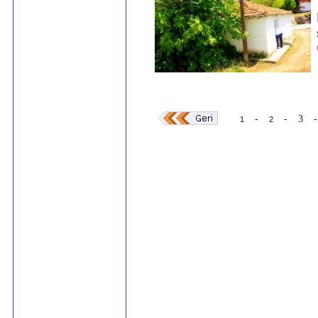
-
-
3
-
1
2