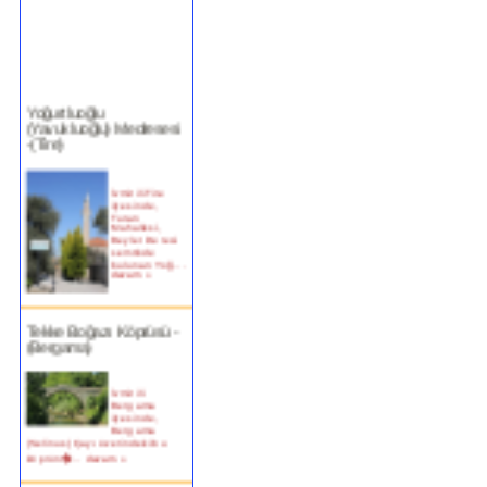
Yoğurtluoğlu
(Yavukluoğlu) Medresesi
-(Tire)
İzmir ili Tire
ilçesinde,
Turan
Mahallesi,
Beyler Deresi
semtinde
bulunan Yoğ...
devam »
Tekke Boğazı Köprüsü -
(Bergama)
İzmir ili
Bergama
ilçesinde,
Bergama
(Selinus) Çayı üzerindeki bu
köprün�...
devam »