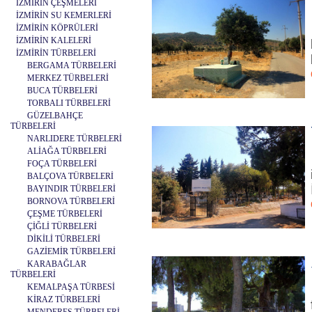
İZMİRİN ÇEŞMELERİ
İZMİRİN SU KEMERLERİ
İZMİRİN KÖPRÜLERİ
İZMİRİN KALELERİ
İZMİRİN TÜRBELERİ
BERGAMA TÜRBELERİ
MERKEZ TÜRBELERİ
BUCA TÜRBELERİ
TORBALI TÜRBELERİ
GÜZELBAHÇE
TÜRBELERİ
NARLIDERE TÜRBELERİ
ALİAĞA TÜRBELERİ
FOÇA TÜRBELERİ
BALÇOVA TÜRBELERİ
BAYINDIR TÜRBELERİ
BORNOVA TÜRBELERİ
ÇEŞME TÜRBELERİ
ÇİĞLİ TÜRBELERİ
DİKİLİ TÜRBELERİ
GAZİEMİR TÜRBELERİ
KARABAĞLAR
TÜRBELERİ
KEMALPAŞA TÜRBESİ
KİRAZ TÜRBELERİ