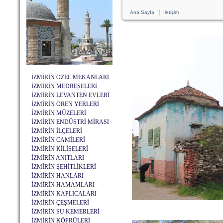
|
Ana Sayfa
İletişim
İZMİRİN ÖZEL MEKANLARI
İZMİRİN MEDRESELERİ
İZMİRİN LEVANTEN EVLERİ
İZMİRİN ÖREN YERLERİ
İZMİRİN MÜZELERİ
İZMİRİN ENDÜSTRİ MİRASI
İZMİRİN İLÇELERİ
İZMİRİN CAMİLERİ
İZMİRİN KİLİSELERİ
İZMİRİN ANITLARI
İZMİRİN ŞEHİTLİKLERİ
İZMİRİN HANLARI
İZMİRİN HAMAMLARI
İZMİRİN KAPLICALARI
İZMİRİN ÇEŞMELERİ
İZMİRİN SU KEMERLERİ
İZMİRİN KÖPRÜLERİ