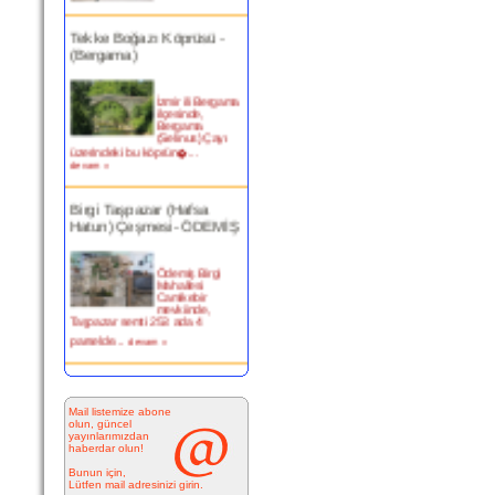
Tekke Boğazı Köprüsü -
(Bergama)
İzmir ili Bergama
ilçesinde,
Bergama
(Selinus) Çayı
üzerindeki bu köprün�...
devam »
Birgi Taşpazar (Hafsa
Hatun) Çeşmesi- ÖDEMİŞ
Ödemiş Birgi
Mahallesi
Camikebir
mevkiinde,
Taşpazar semti 253 ada 4
parselde...
devam »
Kitabesiz Çeşmeler 4-
ÇEŞME
Mail listemize abone
olun, güncel
yayınlarımızdan
Resimde
haberdar olun!
görülen çeşme
İnkilap Caddesi
Bunun için,
üzerinde yer
Lütfen mail adresinizi girin.
alan çarşı