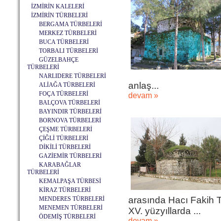
İZMİRİN KALELERİ
İZMİRİN TÜRBELERİ
BERGAMA TÜRBELERİ
MERKEZ TÜRBELERİ
BUCA TÜRBELERİ
TORBALI TÜRBELERİ
GÜZELBAHÇE
TÜRBELERİ
NARLIDERE TÜRBELERİ
anlaş...
ALİAĞA TÜRBELERİ
FOÇA TÜRBELERİ
devam »
BALÇOVA TÜRBELERİ
BAYINDIR TÜRBELERİ
BORNOVA TÜRBELERİ
ÇEŞME TÜRBELERİ
ÇİĞLİ TÜRBELERİ
DİKİLİ TÜRBELERİ
GAZİEMİR TÜRBELERİ
KARABAĞLAR
TÜRBELERİ
KEMALPAŞA TÜRBESİ
KİRAZ TÜRBELERİ
arasında Hacı Fakih Tü
MENDERES TÜRBELERİ
MENEMEN TÜRBELERİ
XV. yüzyıllarda ...
ÖDEMİŞ TÜRBELERİ
devam »