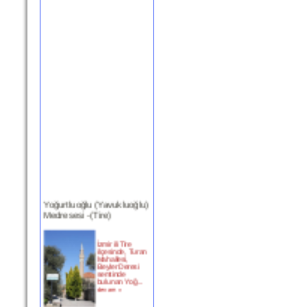
Yoğurtluoğlu (Yavukluoğlu)
Medresesi -(Tire)
İzmir ili Tire
ilçesinde, Turan
Mahallesi,
Beyler Deresi
semtinde
bulunan Yoğ...
devam »