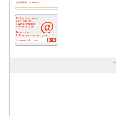
Kitabesiz Çeşmeler 4-
ÇEŞME
Mail listemize abone
olun, güncel
yayınlarımızdan
Resimde
haberdar olun!
görülen çeşme
İnkilap Caddesi
Bunun için,
üzerinde yer
Lütfen mail adresinizi girin.
alan çarşı
bitiminde...
devam »
Marifi Dergahı Şeyh Yusuf
Efendi Çeşmesi-ÇEŞME
Tüm
MARİFİ
DERGÂHI ŞEYH
YUSUF EFENDİ
ÇEŞMESİ Yeri:
Kale Sokak ile Hamam S...
devam »
Hacı Ahmet Ağa Çeşmesi
- Mermerli Çeşme -URLA
Hacı Ahmed Ağa
Çeşmesi -
Mermerli Çeşme