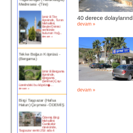
Medresesi -(Tire)
İzmir ili Tire
40 derece dolaylarında
ilçesinde, Turan
Mahallesi,
devam »
Beyler Deresi
semtinde
bulunan Yoğ...
devam »
Tekke Boğazı Köprüsü -
(Bergama)
İzmir ili Bergama
ilçesinde,
Bergama
(Selinus) Çayı
üzerindeki bu köprün�...
devam »
devam »
Birgi Taşpazar (Hafsa
Hatun) Çeşmesi- ÖDEMİŞ
Ödemiş Birgi
Mahallesi
Camikebir
mevkiinde,
Taşpazar semti 253 ada 4
parselde...
devam »