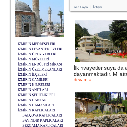
|
Ana Sayfa
İletişim
İZMİRİN MEDRESELERİ
İZMİRİN LEVANTEN EVLERİ
İZMİRİN ÖREN YERLERİ
İZMİRİN MÜZELERİ
İZMİRİN ENDÜSTRİ MİRASI
İlk rivayetler suya d
İZMİRİN ÖZEL MEKANLARI
dayanmaktadır. Milatt
İZMİRİN İLÇELERİ
devam »
İZMİRİN CAMİLERİ
İZMİRİN KİLİSELERİ
İZMİRİN ANITLARI
İZMİRİN ŞEHİTLİKLERİ
İZMİRİN HANLARI
İZMİRİN HAMAMLARI
İZMİRİN KAPLICALARI
BALÇOVA KAPLICALARI
BAYINDIR KAPLICALARI
BERGAMA KAPLICALARI