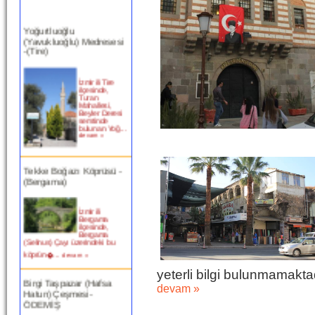
Yoğurtluoğlu
(Yavukluoğlu) Medresesi
-(Tire)
İzmir ili Tire
ilçesinde,
Turan
Mahallesi,
Beyler Deresi
semtinde
bulunan Yoğ...
devam »
Tekke Boğazı Köprüsü -
(Bergama)
İzmir ili
Bergama
ilçesinde,
Bergama
(Selinus) Çayı üzerindeki bu
köprün�...
devam »
yeterli bilgi bulunmamakta
Birgi Taşpazar (Hafsa
Hatun) Çeşmesi-
devam »
ÖDEMİŞ