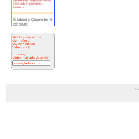
devam »
Kitabesiz Çeşmeler 4-
ÇEŞME
Resimde
görülen
Mail listemize abone
çeşme
olun, güncel
İnkilap
yayınlarımızdan
Caddesi
haberdar olun!
üzerinde
yer alan
Bunun için,
çarşı
Lütfen mail adresinizi girin.
bitiminde...
devam »
Marifi Dergahı Şeyh
Yusuf Efendi
Çeşmesi-ÇEŞME
Tüm
MARİFİ
DERGÂHI
ŞEYH
YUSUF
EFENDİ ÇEŞMESİ Yeri:
Kale Sokak ile Hamam S...
devam »
Hacı Ahmet Ağa
Çeşmesi - Mermerli