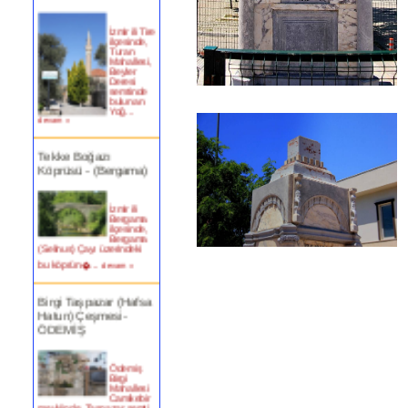
İzmir ili Tire
ilçesinde,
Turan
Mahallesi,
Beyler
Deresi
semtinde
bulunan
Yoğ...
devam »
Tekke Boğazı
Köprüsü - (Bergama)
İzmir ili
Bergama
ilçesinde,
Bergama
(Selinus) Çayı üzerindeki
bu köprün�...
devam »
Birgi Taşpazar (Hafsa
Hatun) Çeşmesi-
ÖDEMİŞ
Ödemiş
Birgi
Mahallesi
Camikebir
mevkiinde, Taşpazar semti
253 ada 4 parselde...