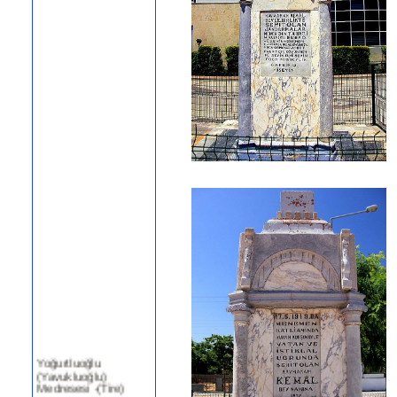
Yoğurtluoğlu
(Yavukluoğlu)
Medresesi -(Tire)