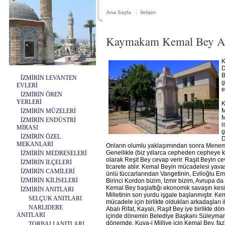
|
Ana Sayfa
İletişim
Kaymakam Kemal Bey 
K
D
B
İZMİRİN LEVANTEN
g
EVLERİ
e
İZMİRİN ÖREN
YERLERİ
K
M
İZMİRİN MÜZELERİ
M
İZMİRİN ENDÜSTRİ
i
MİRASI
g
İZMİRİN ÖZEL
D
MEKANLARI
Onların olumlu yaklaşımından sonra Menemen
Genellikle (biz yıllarca cepheden cepheye ko
İZMİRİN MEDRESELERİ
olarak Reşit Bey cevap verir. Raşit Beyin c
İZMİRİN İLÇELERİ
ticarete atılır. Kemal Beyin mücadelesi yava
İZMİRİN CAMİLERİ
ünlü tüccarlarından Vangetinin, Evlioğlu Emi
İZMİRİN KİLİSELERİ
Birinci Kordon bizim, İzmir bizim, Avrupa da 
Kemal Bey başlattığı ekonomik savaşın kesi
İZMİRİN ANITLARI
Milletinin son yurdu işgale başlanmıştır. K
SELÇUK ANITLARI
mücadele için birlikte oldukları arkadaşları
NARLIDERE
Abalı Rifat, Kayalı, Raşit Bey iye birlikte d
ANITLARI
içinde dönemin Belediye Başkanı Süleyman Be
dönemde, Kuva-i Milliye için Kemal Bey, faz
TORBALI ANITLARI