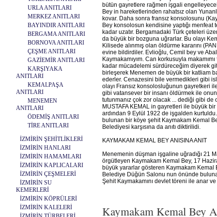
bütün gayretlere rağmen işgali engelleyec
URLA ANITLARI
Bey in hareketlerinden rahatsız olan Yunan
MERKEZ ANITLARI
kovar. Daha sonra fransız konsolosunu (Ka
BAYINDIR ANITLARI
Bey konsolosun kendisine yaptığı menfeat 
kadar uzatır. Bergamadaki Türk çeteleri üzer
BERGAMA ANITLARI
da büyük bir bozguna uğrarlar. Bu olayı Ke
BORNOVA ANITLARI
Kilisede alınmış olan öldürme kararını (PAN
ÇEŞME ANITLARI
evine bildirdiler. Evlioğlu, Cemil bey ve A
Kaymakamıyım. Can korkusuyla makamımı t
GAZİEMİR ANITLARI
kadar mücadelemi sürdüreceğim diyerek g
KARŞIYAKA
birleşerek Menemen de büyük bir katliam b
ANITLARI
ederler. Cenazesini bile vermedikleri gibi
KEMALPAŞA
olayı Fransız konsolosluğunun gayretkeri il
ANITLARI
gibi vatansever bir insanı öldürmek ile onun
tutunmanız çok zor olacak ... dediği gibi d
MENEMEN
MUSTAFA KEMAL in gayretleri ile büyük bir
ANITLARI
ardından 9 Eylül 1922 de işgalden kurtuldu
ÖDEMİŞ ANITLARI
bulunan bir köye şehit Kaymakam Kemal Bey
TİRE ANITLARI
Belediyesi karşısına da anıtı diktirilidi.
İZMİRİN ŞEHİTLİKLERİ
KAYMAKAM KEMAL BEY ANISINA ANIT
İZMİRİN HANLARI
Menemenin düşman işgaline uğradığı 21 May
İZMİRİN HAMAMLARI
örgütleyen Kaymakam Kemal Bey, 17 Haziran 
İZMİRİN KAPLICALARI
büyük yararlar gösteren Kaymakam Kemal Be
İZMİRİN ÇEŞMELERİ
Belediye Düğün Salonu nun önünde bulunan 
Şehit Kaymakamını devlet töreni ile anar ve a
İZMİRİN SU
KEMERLERİ
İZMİRİN KÖPRÜLERİ
İZMİRİN KALELERİ
Kaymakam Kemal Bey An
İZMİRİN TÜRBELERİ