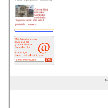
Ödemiş Birgi
Mahallesi
Camikebir
mevkiinde,
Taşpazar semti 253 ada 4
parselde...
devam »
Kitabesiz Çeşmeler 4-
ÇEŞME
Mail listemize abone
olun, güncel
yayınlarımızdan
Resimde
haberdar olun!
görülen çeşme
İnkilap Caddesi
Bunun için,
üzerinde yer
Lütfen mail adresinizi girin.
alan çarşı
bitiminde...
devam »
Marifi Dergahı Şeyh Yusuf
Efendi Çeşmesi-ÇEŞME
Tüm
MARİFİ
DERGÂHI ŞEYH
YUSUF EFENDİ
ÇEŞMESİ Yeri:
Kale Sokak ile Hamam S...
devam »