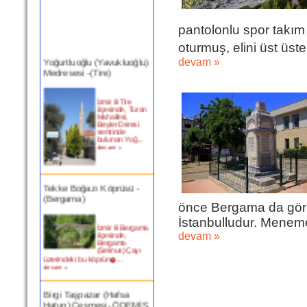
pantolonlu spor takım 
oturmuş, elini üst üst
Yoğurtluoğlu (Yavukluoğlu)
devam »
Medresesi -(Tire)
İzmir ili Tire
ilçesinde, Turan
Mahallesi,
Beyler Deresi
semtinde
bulunan Yoğ...
devam »
Tekke Boğazı Köprüsü -
(Bergama)
önce Bergama da göre
İstanbulludur. Meneme
İzmir ili Bergama
ilçesinde,
devam »
Bergama
(Selinus) Çayı
üzerindeki bu köprün�...
devam »
Birgi Taşpazar (Hafsa
Hatun) Çeşmesi- ÖDEMİŞ