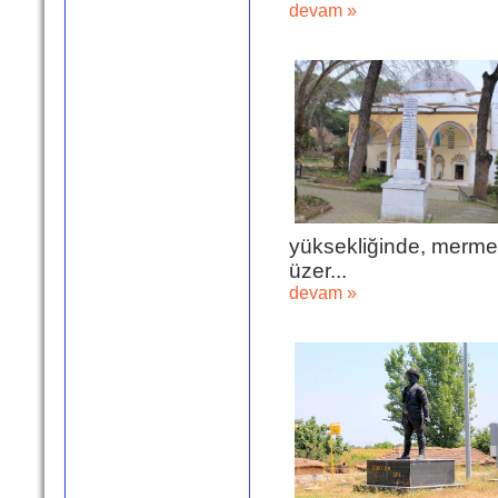
devam »
yüksekliğinde, mermer
üzer...
devam »