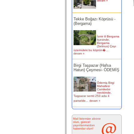
Tekke Boğazı Köprüsü -
(Bergama)
İzmir ili Bergama
ilçesinde,
Bergama
(Selinus) Çayı
üzerindeki bu köprün�...
devam »
Birgi Taşpazar (Hafsa
Hatun) Çeşmesi- ÖDEMİŞ
Ödemiş Birgi
Mahallesi
Camikebir
mevkiinde,
Taşpazar semti 253 ada 4
parselde...
devam »
Kitabesiz Çeşmeler 4-
ÇEŞME
Mail listemize abone
olun, güncel
yayınlarımızdan
Resimde
haberdar olun!
görülen çeşme
İnkilap Caddesi