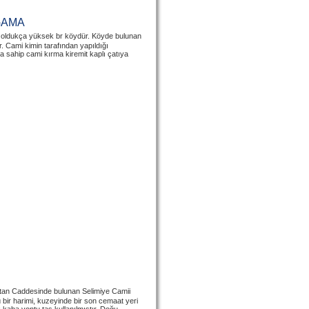
GAMA
 oldukça yüksek br köydür. Köyde bulunan
r. Cami kimin tarafından yapıldığı
a sahip cami kırma kiremit kaplı çatıya
ultan Caddesinde bulunan Selimiye Camii
lü bir harimi, kuzeyinde bir son cemaat yeri