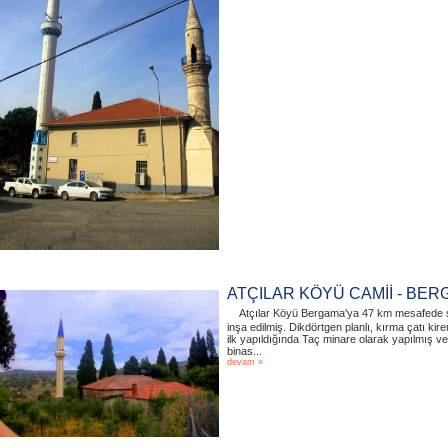
ATÇILAR KÖYÜ CAMİİ - BE
Atçılar Köyü Bergama'ya 47 km mesafede şi
inşa edilmiş. Dikdörtgen planlı, kırma çatı kire
ilk yapıldığında Taç minare olarak yapılmış v
binas...
devam »