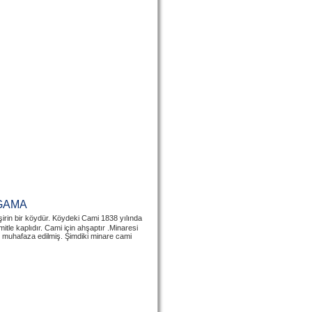
RGAMA
rin bir köydür. Köydeki Cami 1838 yılında
mitle kaplıdır. Cami için ahşaptır .Minaresi
e muhafaza edilmiş. Şimdiki minare cami