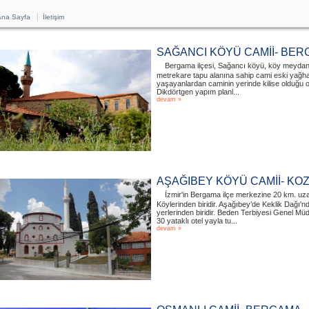
|
na Sayfa
İletişim
SAĞANCI KÖYÜ CAMİİ- BE
Bergama ilçesi, Sağancı köyü, köy meydan
metrekare tapu alanına sahip cami eski yağhan
yaşayanlardan caminin yerinde kilise olduğu on
Dikdörtgen yapım planl...
devam »
AŞAĞIBEY KÖYÜ CAMİİ- KO
İzmir'in Bergama ilçe merkezine 20 km. u
Köylerinden biridir. Aşağıbey’de Keklik Dağı'
yerlerinden biridir. Beden Terbiyesi Genel Mü
30 yataklı otel yayla tu...
devam »