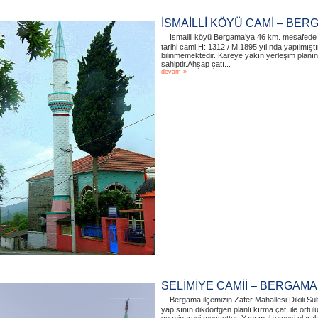
İSMAİLLİ KÖYÜ CAMİ – BER
İsmailli köyü Bergama’ya 46 km. mesafede
tarihi cami H: 1312 / M.1895 yılında yapılmıştı
bilinmemektedir. Kareye yakın yerleşim planın
sahiptir.Ahşap çatı...
devam »
SELİMİYE CAMİİ – BERGAMA
Bergama ilçemizin Zafer Mahallesi Dikili S
yapısının dikdörtgen planlı kırma çatı ile örtü