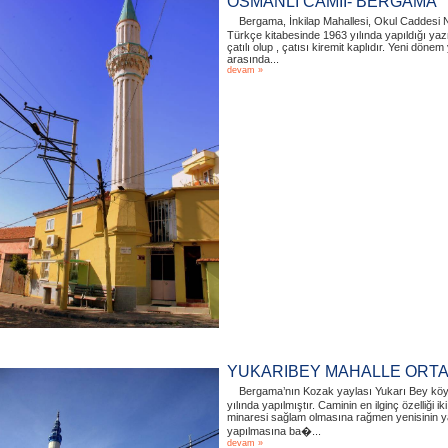
OSMANLI CAMİİ- BERGAMA
Bergama, İnkilap Mahallesi, Okul Caddesi N
Türkçe kitabesinde 1963 yılında yapıldığı yaz
çatılı olup , çatısı kiremit kaplıdır. Yeni döne
arasında...
devam »
YUKARIBEY MAHALLE ORTA
Bergama’nın Kozak yaylası Yukarı Bey köy
yılında yapılmıştır. Caminin en ilginç özelliği ik
minaresi sağlam olmasına rağmen yenisinin ya
yapılmasına ba�...
devam »