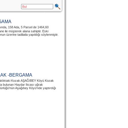
RGAMA
ında, 158 Ada, 5 Parsel de 1464,60
e ile müşterek alana sahiptir. Eski
un üzerine tadilatla yapıldığı söylenmiştir.
ZAK -BERGAMA
zaklıktaki Kozak AŞAĞIBEY Köyü Kozak
nda bulunan Haydar Ilıcası uğrak
dürlüğü'nün Aşağıbey Köyü'nde yaptırdığı