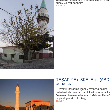
ve minaresi mevcuttur. Yapı malzemesi olarak 
güney ve batı cepheler...
devam »
REŞADİYE ( İSKELE ) – (AB
-ALİAĞA
İzmir ili, Bergama ilçesi, Zeytindağ beldesi 
mahallesinde bulunan cami; Halk arasında Reşa
Osmanlı döneminde bir ara V. Mehmet Reşat’ın 
Zeytindağ (eski Kiliseköy),...
devam »