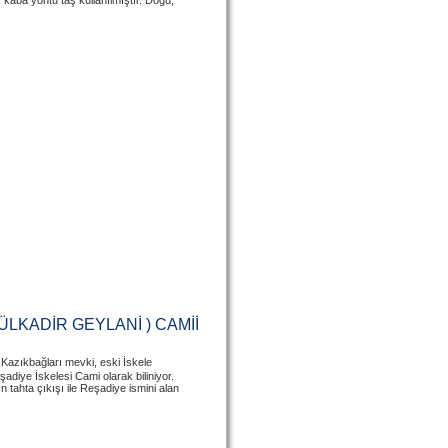
kaba yontu taş kullanılmıştır. Doğu,
DÜLKADİR GEYLANİ ) CAMİİ
, Kazıkbağları mevki, eski İskele
diye İskelesi Cami olarak biliniyor.
tahta çıkışı ile Reşadiye ismini alan