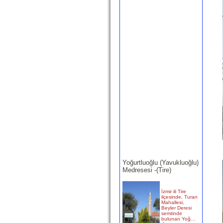
Yoğurtluoğlu (Yavukluoğlu)
Medresesi -(Tire)
İzmir ili Tire
ilçesinde, Turan
Mahallesi,
Beyler Deresi
semtinde
bulunan Yoğ...
devam »