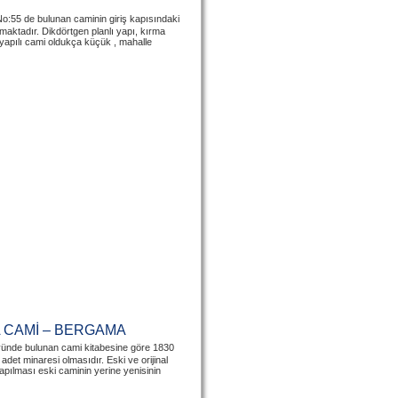
o:55 de bulunan caminin giriş kapısındaki
maktadır. Dikdörtgen planlı yapı, kırma
m yapılı cami oldukça küçük , mahalle
 CAMİ – BERGAMA
ünde bulunan cami kitabesine göre 1830
i adet minaresi olmasıdır. Eski ve orijinal
pılması eski caminin yerine yenisinin